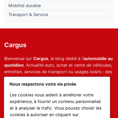
Mobilité durable
Transport & Service
Cargus
Bienvenue sur
Cargus
, le blog dédié à l’
automobile au
quotidien
. Actualité auto, achat et vente de véhicules,
entretien, services de transport ou usages loisirs : des
contenus clairs et utiles pour
mieux comprendre,
Nous respectons votre vie privée
mieux choisir et mieux rouler
.
Les cookies nous aident à améliorer votre
expérience, à fournir un contenu personnalisé
Informations utiles
et à analyser le trafic. Vous pouvez choisir les
cookies à autoriser en cliquant sur