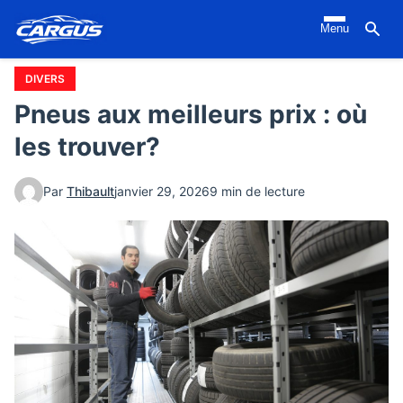
Aller
Menu
au
contenu
principal
DIVERS
Pneus aux meilleurs prix : où
les trouver?
Par
Thibault
janvier 29, 2026
9 min de lecture